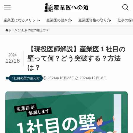
産業医になるメリット
産業医の働き方
産業医資格の取り方
仕事の探
ホーム
1社目の壁の越え方
【現役医師解説】産業医１社目の
2024
壁って何？どう突破する？方法
12/16
は？
2024年10月22日
2024年12月16日
1社目の壁の越え方